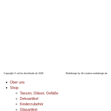
Thüringer Straße 17
06628 Naumburg (Saale)
Telefon: +491704990638
E-Mail:
erichsdruckbude@gmx.de
Copyright © erichs-druckbude.de 2026
Webdesign by
dh-creative-webdesign.de
Über uns
Shop
Tassen, Gläser, Gefäße
Dekoartikel
Kinderzubehör
Glasartikel