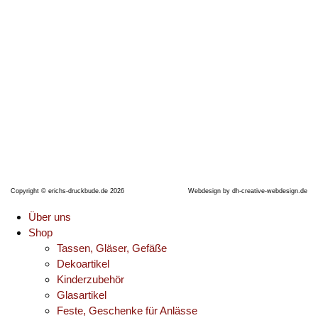
Thüringer Straße 17
06628 Naumburg (Saale)
Telefon: +491704990638
E-Mail:
erichsdruckbude@gmx.de
Copyright © erichs-druckbude.de 2026
Webdesign by
dh-creative-webdesign.de
Über uns
Shop
Tassen, Gläser, Gefäße
Dekoartikel
Kinderzubehör
Glasartikel
Feste, Geschenke für Anlässe