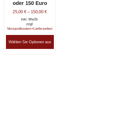
oder 150 Euro
25,00
€
–
150,00
€
inkl. MwSt.
zzgl.
Versandkosten+Lieferzeiten
Dieses
Produkt
Wählen Sie Optionen aus
weist
mehrere
Varianten
auf.
Die
Optionen
können
auf
der
Produktseite
gewählt
werden