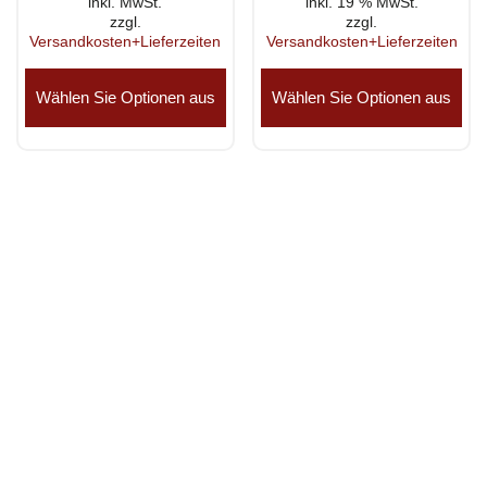
inkl. MwSt.
inkl. 19 % MwSt.
zzgl.
zzgl.
Versandkosten+Lieferzeiten
Versandkosten+Lieferzeiten
Dieses
Produkt
Wählen Sie Optionen aus
Wählen Sie Optionen aus
weist
mehrere
Varianten
auf.
Die
Optionen
können
auf
der
Produktseite
gewählt
werden
Thüringer Straße 17