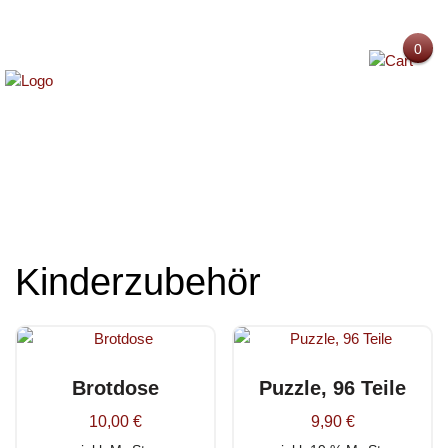
0
Tassen, Gläser, Gefäße
Mystery Boxen
Dekoartikel
Schnäppchen
MENU
Kinderzubehör
Glasartikel
Kinderzubehör
Feste, Geschenke für Anlässe
Textilien, Strandzubehör
Sonstiges
Brotdose
Puzzle, 96 Teile
10,00
€
9,90
€
Retouren A und B-Ware