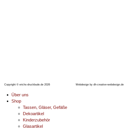
Thüringer Straße 17
06628 Naumburg (Saale)
Telefon: +491704990638
E-Mail:
erichsdruckbude@gmx.de
Copyright © erichs-druckbude.de 2026
Webdesign by
dh-creative-webdesign.de
Über uns
Shop
Tassen, Gläser, Gefäße
Dekoartikel
Kinderzubehör
Glasartikel