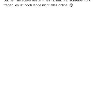
Suchen sie etwas bestimmtes? Einfach anschreiben und
fragen, es ist noch lange nicht alles online. 🙂
Thüringer Straße 17
06628 Naumburg (Saale)