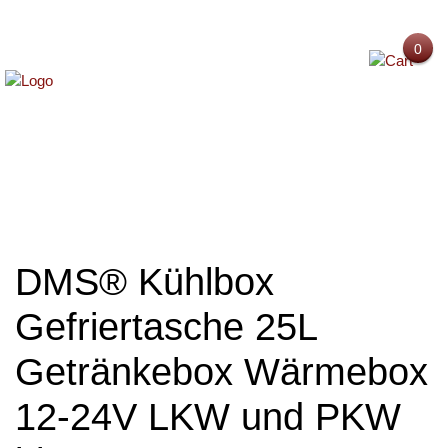
0
Tassen, Gläser, Gefäße
Mystery Boxen
Dekoartikel
Schnäppchen
MENU
Kinderzubehör
Glasartikel
DMS® Kühlbox
Feste, Geschenke für Anlässe
Gefriertasche 25L
Textilien, Strandzubehör
Getränkebox Wärmebox
Sonstiges
12-24V LKW und PKW
Retouren A und B-Ware