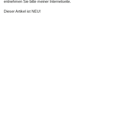
entnehmen Sie bitte meiner Internetseite.
Dieser Artikel ist NEU!
Thüringer Straße 17
06628 Naumburg (Saale)