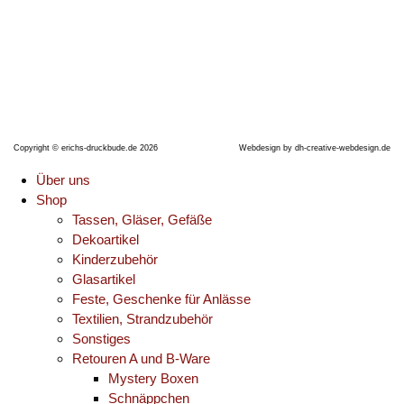
Telefon: +491704990638
E-Mail:
erichsdruckbude@gmx.de
Copyright © erichs-druckbude.de 2026
Webdesign by
dh-creative-webdesign.de
Über uns
Shop
Tassen, Gläser, Gefäße
Dekoartikel
Kinderzubehör
Glasartikel
Feste, Geschenke für Anlässe
Textilien, Strandzubehör
Sonstiges
Retouren A und B-Ware
Mystery Boxen
Schnäppchen