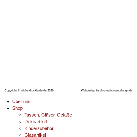
Thüringer Straße 17
06628 Naumburg (Saale)
Telefon: +491704990638
E-Mail:
erichsdruckbude@gmx.de
Copyright © erichs-druckbude.de 2026
Webdesign by
dh-creative-webdesign.de
Über uns
Shop
Tassen, Gläser, Gefäße
Dekoartikel
Kinderzubehör
Glasartikel