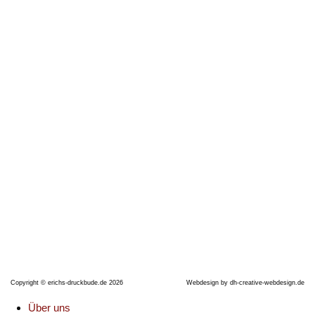
Thüringer Straße 17
06628 Naumburg (Saale)
Telefon: +491704990638
E-Mail:
erichsdruckbude@gmx.de
Copyright © erichs-druckbude.de 2026
Webdesign by
dh-creative-webdesign.de
Über uns