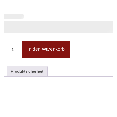
Schiefertafel
In den Warenkorb
20
x
30
cm
Produktsicherheit
Menge