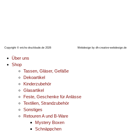
Telefon: +491704990638
E-Mail:
erichsdruckbude@gmx.de
Copyright © erichs-druckbude.de 2026
Webdesign by
dh-creative-webdesign.de
Über uns
Shop
Tassen, Gläser, Gefäße
Dekoartikel
Kinderzubehör
Glasartikel
Feste, Geschenke für Anlässe
Textilien, Strandzubehör
Sonstiges
Retouren A und B-Ware
Mystery Boxen
Schnäppchen