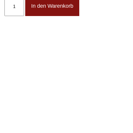
In den Warenkorb
Menge
Thüringer Straße 17
06628 Naumburg (Saale)