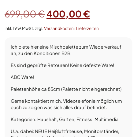
Ursprünglicher
Aktueller
699,00
€
400,00
€
Preis
Preis
inkl. 19 % MwSt.
zzgl.
Versandkosten+Lieferzeiten
war:
ist:
Ich biete hier eine Mischpalette zum Wiederverkauf
699,00 €
400,00 €.
an, zu den Konditionen B2B.
Es sind geprüfte Retouren! Keine defekte Ware!
ABC Ware!
Palettenhöhe ca 85cm (Palette nicht eingerechnet)
Gerne kontaktiert mich, Videotelefonie möglich um
euch zu zeigen was sich alles drauf befindet.
Kategorien: Haushalt, Garten, Fitness, Multimedia
U.a. dabei: NEUE Heißluftfriteuse, Monitorständer,