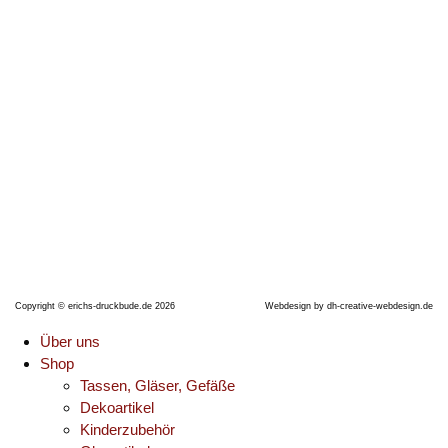
Thüringer Straße 17
06628 Naumburg (Saale)
Telefon: +491704990638
E-Mail:
erichsdruckbude@gmx.de
Copyright © erichs-druckbude.de 2026
Webdesign by
dh-creative-webdesign.de
Über uns
Shop
Tassen, Gläser, Gefäße
Dekoartikel
Kinderzubehör